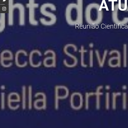
ATU
Reunião Científi