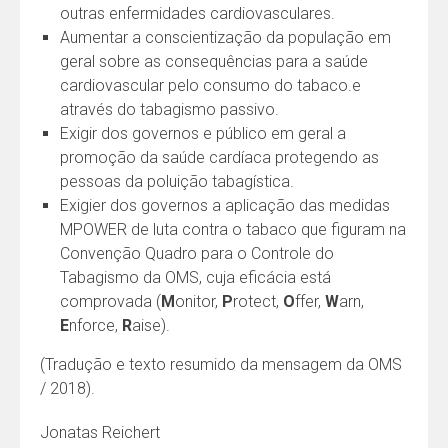
outras enfermidades cardiovasculares.
Aumentar a conscientização da população em
geral sobre as consequências para a saúde
cardiovascular pelo consumo do tabaco.e
através do tabagismo passivo.
Exigir dos governos e público em geral a
promoção da saúde cardíaca protegendo as
pessoas da poluição tabagística.
Exigier dos governos a aplicação das medidas
MPOWER de luta contra o tabaco que figuram na
Convenção Quadro para o Controle do
Tabagismo da OMS, cuja eficácia está
comprovada (
M
onitor,
P
rotect,
O
ffer,
W
arn,
E
nforce,
R
aise).
(Tradução e texto resumido da mensagem da OMS
/ 2018).
Jonatas Reichert